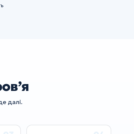
ть
ровʼя
е далі.