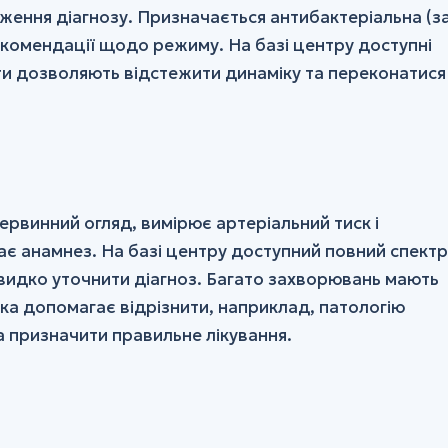
ження діагнозу. Призначається антибактеріальна (з
екомендації щодо режиму. На базі центру доступні
ти дозволяють відстежити динаміку та переконатися
ервинний огляд, вимірює артеріальний тиск і
ає анамнез. На базі центру доступний повний спектр
идко уточнити діагноз. Багато захворювань мають
ка допомагає відрізнити, наприклад, патологію
а призначити правильне лікування.