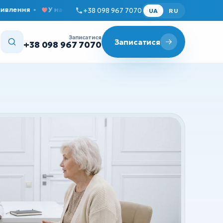
ня
У нас затишно та комфортно
Прийом дорослих і д
+38 098 967 7070
UA
RU
Записатися
Записатися
+38 098 967 7070