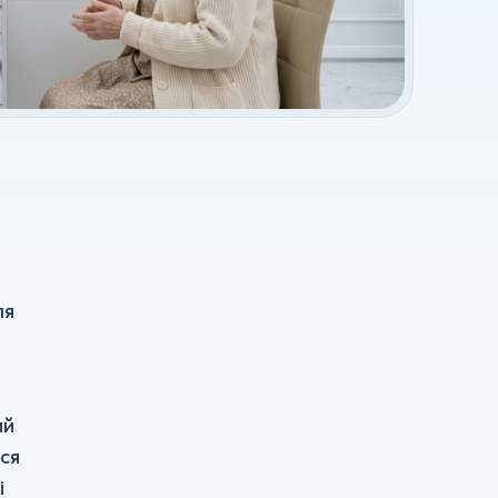
ля
ий
ься
і