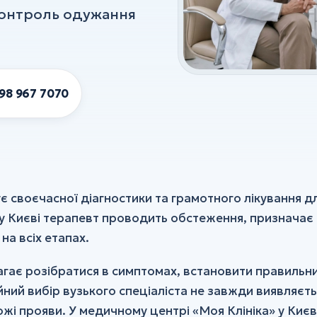
 Контроль одужання
98 967 7070
 своєчасної діагностики та грамотного лікування д
 у Києві терапевт проводить обстеження, призначає
на всіх етапах.
агає розібратися в симптомах, встановити правильн
йний вибір вузького спеціаліста не завжди виявляєт
і прояви. У медичному центрі «Моя Клініка» у Києв