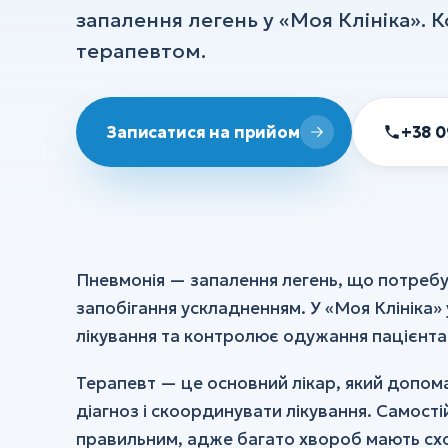
запалення легень у «Моя Клініка».
УЗД
терапевтом.
ХІРУРГІЯ
Хірургія
+38 0
Записатися на прийом
Флебологія
Ортопедія та травматологія
Анестезія
Пневмонія — запалення легень, що потребує
Всі послуги
запобігання ускладненням. У «Моя Клініка»
лікування та контролює одужання пацієнта 
Терапевт — це основний лікар, який допом
діагноз і скоординувати лікування. Самості
правильним, адже багато хвороб мають схож