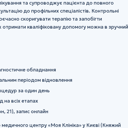
лікування та супроводжує пацієнта до повного
льтацію до профільних спеціалістів. Контрольні
оєчасно скоригувати терапію та запобігти
ж отримати кваліфіковану допомогу можна в зручни
діагностичне обладнання
мальним періодом відновлення
роцедур за один день
д на всіх етапах
н, 21), запис онлайн
о медичного центру «Моя Клініка» у Києві (Княжий