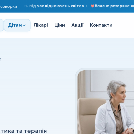
авіть під час відключень світла
Власне резервне живлен
сокорки
Лікарі
Ціни
Акції
Контакти
Дітям
ї
стика та терапія