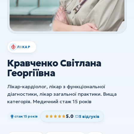
УЗД
ХІРУРГІЯ
Хірургія
Флебологія
ЛІКАР
Ортопедія та травматологія
Кравченко Світлана
Анестезія
Георгіївна
Всі послуги
Лікар-кардіолог, лікар з функціональної
діагностики, лікар загальної практики. Вища
категорія. Медичний стаж 15 років
5.0
5 відгуків
стаж 15 років