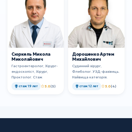
Сюркель Микола
Дорошенко Артем
Миколайович
Михайлович
Гастроентеролог, Хірург-
Судинний хірург,
ендоскопіст, Хірург,
Флеболог. УЗД-фахівець.
Проктолог. Стаж
Найвища категорія.
стаж 19 лет
5.0
(5)
стаж 12 лет
5.0
(4)