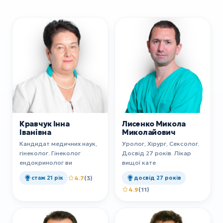
Кравчук Інна
Лисенко Микола
Іванівна
Миколайович
Кандидат медичних наук,
Уролог, Хірург, Сексолог.
гінеколог. Гінеколог
Досвід 27 років. Лікар
ендокринолог ви
вищої кате
стаж 21 рік
4.7
(3)
досвід 27 років
4.9
(11)