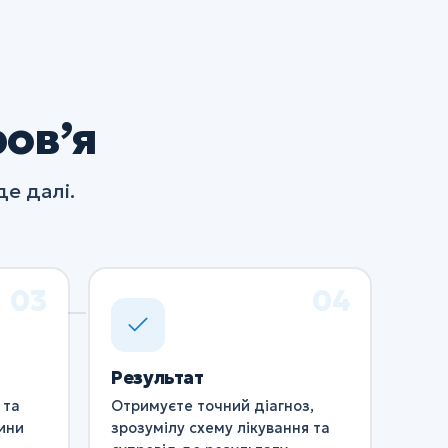
ровʼя
е далі.
Результат
 та
Отримуєте точний діагноз,
ини
зрозумілу схему лікування та