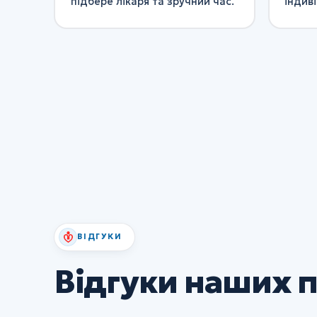
підбере лікаря та зручний час.
індив
ВІДГУКИ
Відгуки наших п