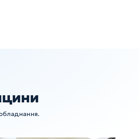
ицини
 обладнання.