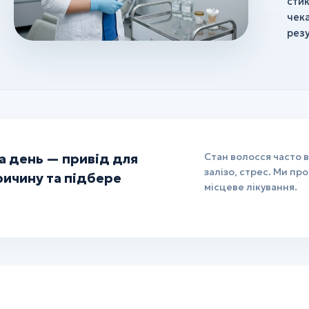
сти
чек
резу
а день — привід для
Стан волосся часто 
залізо, стрес. Ми п
ричину та підбере
місцеве лікування.