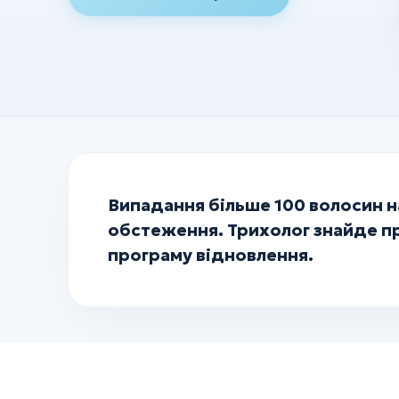
УЗД
ХІРУРГІЯ
Хірургія
Флебологія
Ортопедія та травматологія
Випадання більше 100 волосин н
Анестезія
обстеження. Трихолог знайде п
Всі послуги
програму відновлення.