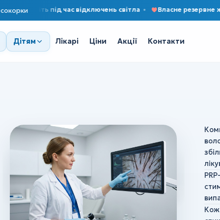
авіть під час відключень світла
Власне резервне живлен
сокорки
Лікарі
Ціни
Акції
Контакти
Дітям
Комп
воло
збі
ліку
PRP-
сти
вип
Коже