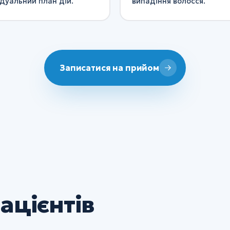
ідуальний план дій.
випадіння волосся.
Записатися на прийом
ацієнтів