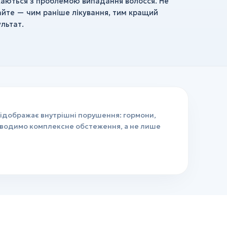
каються з проблемою випадання волосся. Не
айте — чим раніше лікування, тим кращий
льтат.
відображає внутрішні порушення: гормони,
роводимо комплексне обстеження, а не лише