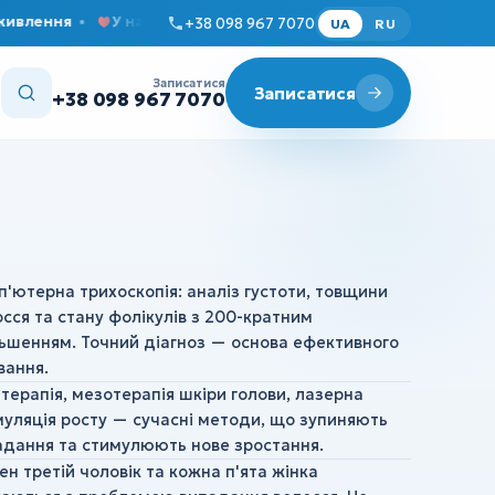
ня
У нас затишно та комфортно
Прийом дорослих і д
+38 098 967 7070
UA
RU
Записатися
Записатися
+38 098 967 7070
'ютерна трихоскопія: аналіз густоти, товщини
сся та стану фолікулів з 200-кратним
льшенням. Точний діагноз — основа ефективного
вання.
терапія, мезотерапія шкіри голови, лазерна
муляція росту — сучасні методи, що зупиняють
адання та стимулюють нове зростання.
н третій чоловік та кожна п'ята жінка