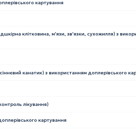
оплерівського картування
підшкірна клітковина, м'язи, зв'язки, сухожилля) з вик
асіннєвий канатик) з використанням доплерівського ка
(контроль лікування)
доплерівського картування