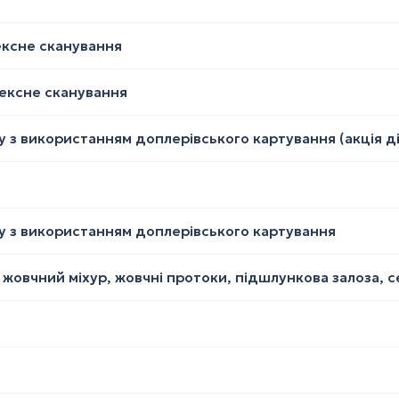
ексне сканування
лексне сканування
 з використанням доплерівського картування (акція діє
ку з використанням доплерівського картування
 жовчний міхур, жовчні протоки, підшлункова залоза, с