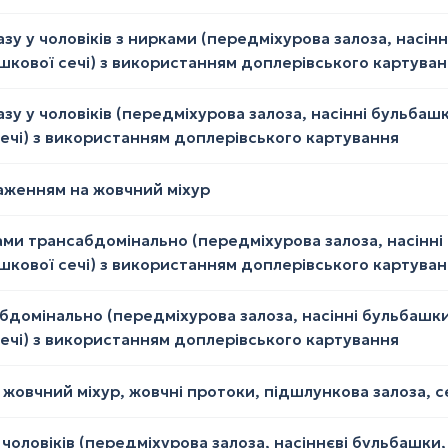
зу у чоловіків з нирками (передміхурова залоза, насін
ишкової сечі) з використанням доплерівського картува
зу у чоловіків (передміхурова залоза, насінні бульбаш
сечі) з використанням доплерівського картування
аженням на жовчний міхур
рками трансабдомінально (передміхурова залоза, насінн
ишкової сечі) з використанням доплерівського картува
сабдомінально (передміхурова залоза, насінні бульбашк
сечі) з використанням доплерівського картування
 жовчний міхур, жовчні протоки, підшлункова залоза, с
 чоловіків (передміхурова залоза, насіннєві бульбашки