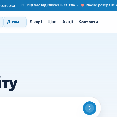
— навіть під час відключень світла
Власне резервне жив
сокорки
Лікарі
Ціни
Акції
Контакти
Дітям
йту