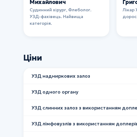
Михайлович
Григ
Судинний хірург, Флеболог.
Лікар 
УЗД-фахівець. Найвища
доросл
категорія.
Ціни
УЗД надниркових залоз
УЗД одного органу
УЗД слинних залоз з використанням допле
УЗД лімфовузлів з використанням доплерів