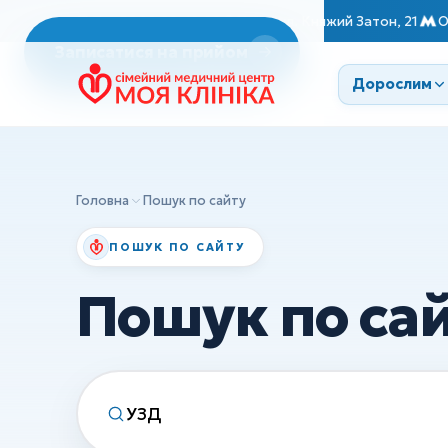
Консультації лікарів
Працюємо завжди 
Пн–Сб 08:00–19:00
Київ, вул. Княжий Затон, 21
О
Неврологія
Записатися на прийом
ДІАГНОСТИКА
Репродуктологія
Дорослим
Эндоскопія
Врач Терапевт
ЭКГ
Ендокринологія
УЗД
Cтоматологія
Головна
Пошук по сайту
ХІРУРГІЯ
Вакцинація
ПОШУК ПО САЙТУ
Дитяча хірургія
Консультації лікарів
Ортопедія та травматологія
Пошук по са
Сестринські маніпуляції
Всі послуги
ДІАГНОСТИКА
Эндоскопія
ЭКГ