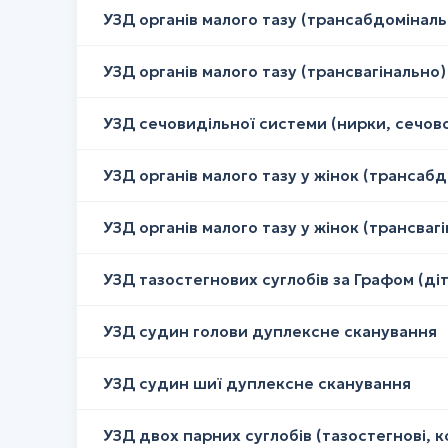
УЗД органів малого тазу (трансабдоміналь
УЗД органів малого тазу (трансвагінально)
УЗД сечовидільної системи (нирки, сечово
УЗД органів малого тазу у жінок (трансаб
УЗД органів малого тазу у жінок (трансваг
УЗД тазостегнових суглобів за Графом (діт
УЗД судин голови дуплексне сканування
УЗД судин шиї дуплексне сканування
УЗД двох парних суглобів (тазостегнові, ко