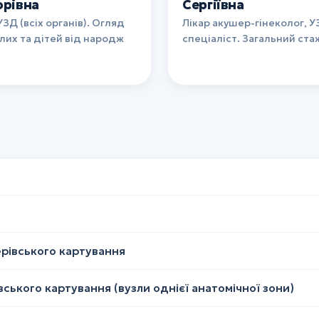
орівна
Сергіївна
УЗД (всіх органів). Огляд
Лікар акушер-гінеколог, 
их та дітей від народж
спеціаліст. Загальний ста
рівського картування
ського картування (вузли однієї анатомічної зони)