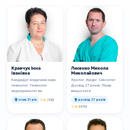
Кравчук Інна
Лисенко Микола
Іванівна
Миколайович
Кандидат медичних наук,
Уролог, Хірург, Сексолог.
гінеколог. Гінеколог
Досвід 27 років. Лікар
ендокринолог ви
вищої кате
стаж 21 рік
4.7
(3)
досвід 27 років
4.9
(11)