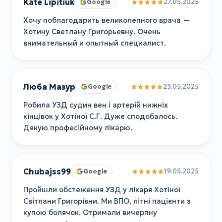
Kate Lipitiuk
27.05.2025
Google
Хочу поблагодарить великолепного врача —
Хотину Светлану Григорьевну. Очень
внимательный и опытный специалист.
Люба Мазур
23.05.2025
Google
Робила УЗД судин вен і артерій нижніх
кінцівок у Хотіної С.Г. Дуже сподобалось.
Дякую професійному лікарю.
Chubajss99
19.05.2025
Google
Пройшли обстеження УЗД у лікаря Хотіної
Світлани Григорівни. Ми ВПО, літні пацієнти з
купою болячок. Отримали вичерпну