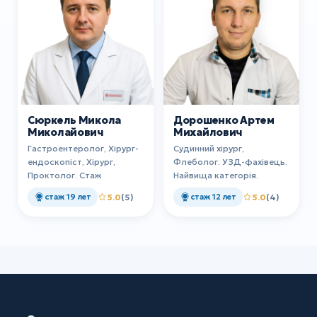
Сюркель Микола
Дорошенко Артем
Миколайович
Михайлович
Гастроентеролог, Хірург-
Судинний хірург,
ендоскопіст, Хірург,
Флеболог. УЗД-фахівець.
Проктолог. Стаж
Найвища категорія.
стаж 19 лет
5.0
(5)
стаж 12 лет
5.0
(4)