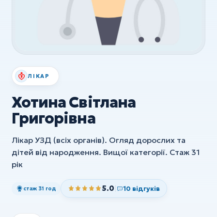
УЗД
ХІРУРГІЯ
Хірургія
Флебологія
ЛІКАР
Ортопедія та травматологія
Хотина Світлана
Анестезія
Григорівна
Всі послуги
Лікар УЗД (всіх органів). Огляд дорослих та
дітей від народження. Вищої категорії. Стаж 31
рік
5.0
10 відгуків
стаж 31 год