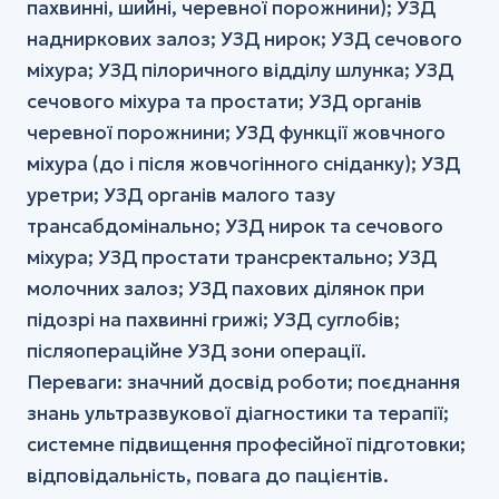
пахвинні, шийні, черевної порожнини); УЗД
надниркових залоз; УЗД нирок; УЗД сечового
міхура; УЗД пілоричного відділу шлунка; УЗД
сечового міхура та простати; УЗД органів
черевної порожнини; УЗД функції жовчного
міхура (до і після жовчогінного сніданку); УЗД
уретри; УЗД органів малого тазу
трансабдомінально; УЗД нирок та сечового
міхура; УЗД простати трансректально; УЗД
молочних залоз; УЗД пахових ділянок при
підозрі на пахвинні грижі; УЗД суглобів;
післяопераційне УЗД зони операції.
Переваги: значний досвід роботи; поєднання
знань ультразвукової діагностики та терапії;
системне підвищення професійної підготовки;
відповідальність, повага до пацієнтів.