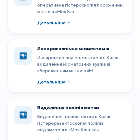
оперативна гістероскопія порожнини
матки в «Моя Клі
Детальніше
Лапароскопічна міомектомія
Лапароскопічна міомектомія в Києві:
видалення міоматозних вузлів зі
збереженням матки в «М
Детальніше
Видалення поліпів матки
Видалення поліпів матки в Києві:
гістерорезектоскопія поліпів
ендометрія в «Моя Клініка».