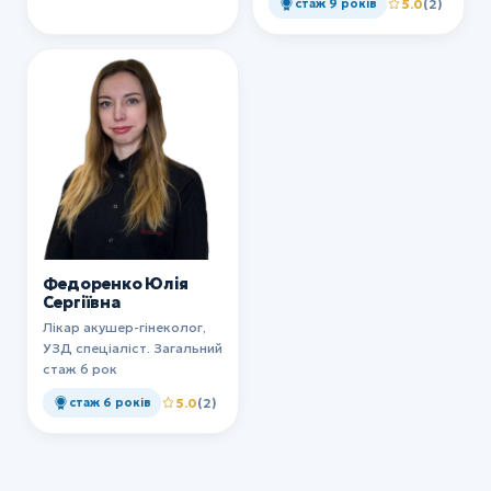
стаж 9 років
5.0
(2)
Федоренко Юлія
Сергіївна
Лікар акушер-гінеколог,
УЗД спеціаліст. Загальний
стаж 6 рок
стаж 6 років
5.0
(2)