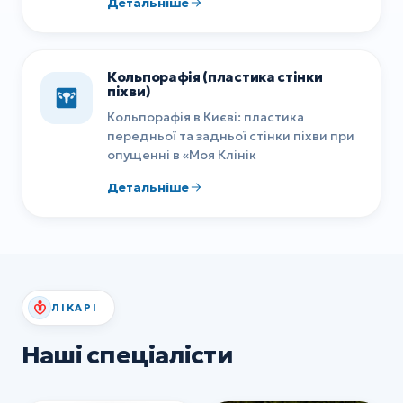
Детальніше
Кольпорафія (пластика стінки
піхви)
Кольпорафія в Києві: пластика
передньої та задньої стінки піхви при
опущенні в «Моя Клінік
Детальніше
ЛІКАРІ
Наші спеціалісти