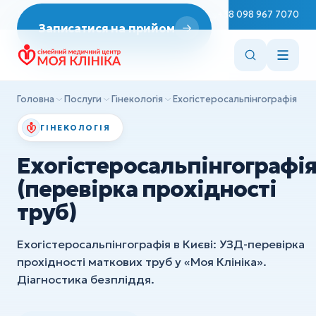
Неврологія
Пн–Сб 08:00–19:00
+38 098 967 7070
Записатися на прийом
ДІАГНОСТИКА
Репродуктологія
Эндоскопія
Врач Терапевт
ЭКГ
Ендокринологія
Головна
Послуги
Гінекологія
Ехогістеросальпінгографія (пе
УЗД
Cтоматологія
ГІНЕКОЛОГІЯ
ХІРУРГІЯ
Вакцинація
Ехогістеросальпінгографі
Дитяча хірургія
Консультації лікарів
(перевірка прохідності
Ортопедія та травматологія
труб)
Сестринські маніпуляції
Всі послуги
ДІАГНОСТИКА
Ехогістеросальпінгографія в Києві: УЗД-перевірка
прохідності маткових труб у «Моя Клініка».
Эндоскопія
Діагностика безпліддя.
ЭКГ