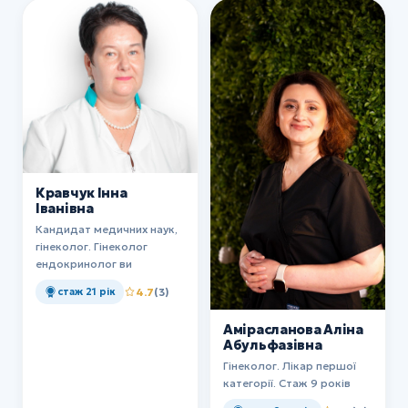
Кравчук Інна
Іванівна
Кандидат медичних наук,
гінеколог. Гінеколог
ендокринолог ви
стаж 21 рік
4.7
(3)
Амірасланова Аліна
Абульфазівна
Гінеколог. Лікар першої
категорії. Стаж 9 років