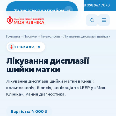
Неврологія
Пн–Сб 08:00–19:00
+38 098 967 7070
Записатися на прийом
ДІАГНОСТИКА
Репродуктологія
Эндоскопія
Врач Терапевт
ЭКГ
Ендокринологія
Головна
Послуги
Гінекологія
Лікування дисплазії шийки мат
УЗД
Cтоматологія
ГІНЕКОЛОГІЯ
ХІРУРГІЯ
Вакцинація
Лікування дисплазії
Дитяча хірургія
Консультації лікарів
шийки матки
Ортопедія та травматологія
Сестринські маніпуляції
Лікування дисплазії шийки матки в Києві:
Всі послуги
кольпоскопія, біопсія, конізація та LEEP у «Моя
ДІАГНОСТИКА
Клініка». Рання діагностика.
Эндоскопія
ЭКГ
Вартість: 4 000 ₴