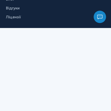
Відгуки
Ліцензії
КОНТАКТИ
+38 098 967 7070
myclinic22@gmail.com
Київ, вул. Княжий Затон, 21
Осокорки
Пн–Пт 08:00–19:00
Сб 08:00–17:00
Нд 09:00–17:00