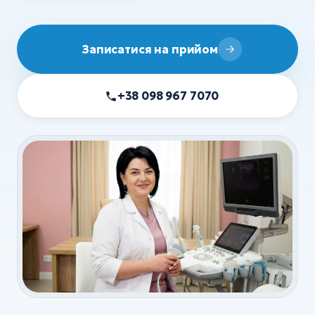
УЗД
ХІРУРГІЯ
Записатися на прийом
Хірургія
Флебологія
+38 098 967 7070
Ортопедія та травматологія
Анестезія
Всі послуги