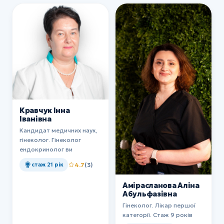
Кравчук Інна
Іванівна
Кандидат медичних наук,
гінеколог. Гінеколог
ендокринолог ви
стаж 21 рік
4.7
(3)
Амірасланова Аліна
Абульфазівна
Гінеколог. Лікар першої
категорії. Стаж 9 років