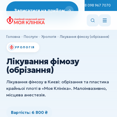
Неврологія
Пн–Сб 08:00–19:00
+38 098 967 7070
Записатися на прийом
ДІАГНОСТИКА
Репродуктологія
Эндоскопія
Врач Терапевт
ЭКГ
Ендокринологія
Головна
Послуги
Урологія
Лікування фімозу (обрізання)
УЗД
Cтоматологія
УРОЛОГІЯ
ХІРУРГІЯ
Вакцинація
Лікування фімозу
Дитяча хірургія
Консультації лікарів
(обрізання)
Ортопедія та травматологія
Сестринські маніпуляції
Лікування фімозу в Києві: обрізання та пластика
Всі послуги
крайньої плоті в «Моя Клініка». Малоінвазивно,
ДІАГНОСТИКА
місцева анестезія.
Эндоскопія
ЭКГ
Вартість: 6 800 ₴