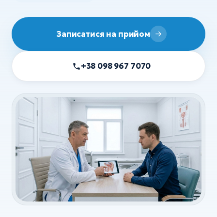
УЗД
ХІРУРГІЯ
Записатися на прийом
Хірургія
Флебологія
+38 098 967 7070
Ортопедія та травматологія
Анестезія
Всі послуги