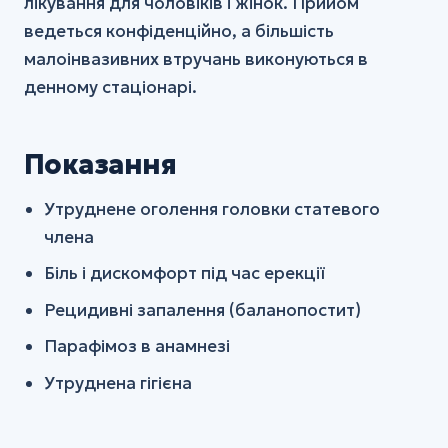
лікування для чоловіків і жінок. Прийом
ведеться конфіденційно, а більшість
малоінвазивних втручань виконуються в
денному стаціонарі.
Показання
Утруднене оголення головки статевого
члена
Біль і дискомфорт під час ерекції
Рецидивні запалення (баланопостит)
Парафімоз в анамнезі
Утруднена гігієна