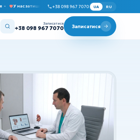
У нас затишно та комфортно
Прийом дорослих і дітей щ
+38 098 967 7070
UA
RU
Записатися
Записатися
+38 098 967 7070