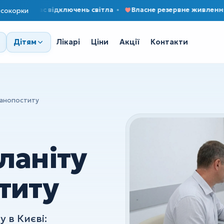
під час відключень світла
Власне резервне живлення
сокорки
Лікарі
Ціни
Акції
Контакти
Дітям
аланопоститу
ланіту
титу
 в Києві: