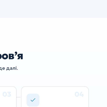
ровʼя
е далі.