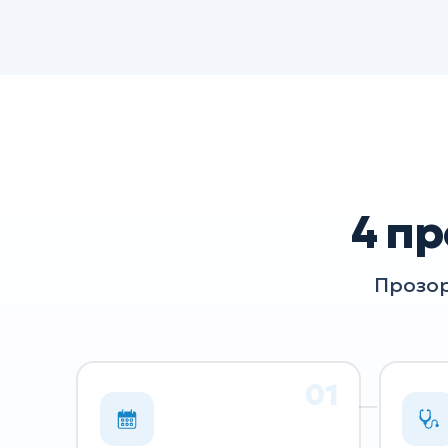
4 пр
Прозор