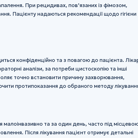
апалення. При рецидивах, пов’язаних із фімозом,
ання. Пацієнту надаються рекомендації щодо гігієни
иться конфіденційно та з повагою до пацієнта. Ліка
раторні аналізи, за потреби цистоскопію та інші
воляє точно встановити причину захворювання,
лючити протипоказання до обраного методу лікуванн
я малоінвазивно та за один день, часто під місцево
влення. Після лікування пацієнт отримує детальні