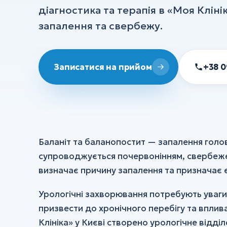
діагностика та терапія в «Моя Кліні
УЗД
запалення та свербежу.
ХІРУРГІЯ
Хірургія
+38 0
Записатися на прийом
Флебологія
Ортопедія та травматологія
Анестезія
Баланіт та баланопостит — запалення голов
Всі послуги
супроводжується почервонінням, свербежем
визначає причину запалення та призначає 
Урологічні захворювання потребують уваги
призвести до хронічного перебігу та вплив
Клініка» у Києві створено урологічне відді