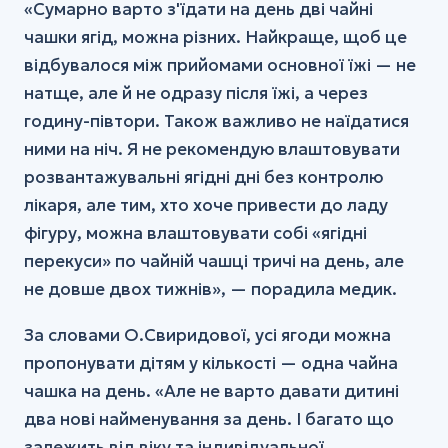
«Сумарно варто з'їдати на день дві чайні
чашки ягід, можна різних. Найкраще, щоб це
відбувалося між прийомами основної їжі — не
натще, але й не одразу після їжі, а через
годину-півтори. Також важливо не наїдатися
ними на ніч. Я не рекомендую влаштовувати
розвантажувальні ягідні дні без контролю
лікаря, але тим, хто хоче привести до ладу
фігуру, можна влаштовувати собі «ягідні
перекуси» по чайній чашці тричі на день, але
не довше двох тижнів», — порадила медик.
За словами О.Свиридової, усі ягоди можна
пропонувати дітям у кількості — одна чайна
чашка на день. «Але не варто давати дитині
два нові найменування за день. І багато що
залежить від віку та індивідуальної