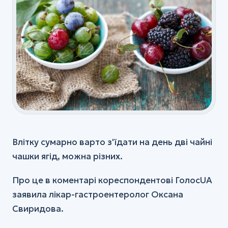
УЗД
ХІРУРГІЯ
Хірургія
Флебологія
Ортопедія та травматологія
Анестезія
Всі послуги
Влітку сумарно варто з'їдати на день дві чайні
чашки ягід, можна різних.
Про це в коментарі кореспондентові ГолосUA
заявила лікар-гастроентеролог Оксана
Свиридова.