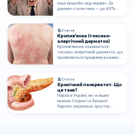
наші хвороби «від нервів». За
даними статистики — до 60%
усіх захвор…
Стаття
Кропив'янка (токсико-
алергічний дерматоз)
Кропив'янкою називається
токсико-алергічний дерматоз, що
проявляється пухирями рожевого
кольору на ш…
Стаття
Хронічний панкреатит. Що
це таке?
Наразі в Україні, як і в інших
країнах Східної та Західної
Європи, неухильно зростає
захворюваність …