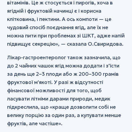
вітамінів. Це ж стосується і пирогів, хоча в
ягідній і фруктовій начинці є і корисна
клітковина, і пектини. А ось компоти — це
чудовий спосіб поєднання ягід, але їх не
можна пити при проблемах зі ШКТ, адже напій
підвищує секрецію», — сказала О.Свиридова.
Лікар-гастроентеролог також зазначила, що
до 2 чайних чашок ягід можна додати і з'їсти
за день ще 2–3 плоди або ж 200–300 грамів
фруктової м'якоті. У разі ж відсутності
фінансової можливості для того, щоб
ласувати літніми дарами природи, медик
підкреслила, що «краще дозволити собі не
велику порцію за один раз, а купувати менше
фруктів, але частіше».