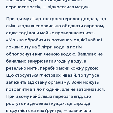
переносимості», — підкреслила медик.
При цьому лікар-гастроентеролог додала, що
свіжі ягоди «неправильно обдавати окропом,
адже тоді вони майже провариваються».
«Можна обробити їх розчином однієї чайної
ложки оцту на 3 літри води, а потім
обполоснути кип'яченою водою. Важливо не
банально занурювати ягоди у воду, а
ретельно мити, перебираючи кожну рукою.
Що стосується глистових інвазій, то тут усе
залежить від стану організму. Вони можуть
потрапити в тіло людини, але не затриматися.
При цьому найбільша перевага ягід, що
ростуть на деревах і кущах, це справді
відсутність на них ґрунту», — зазначила