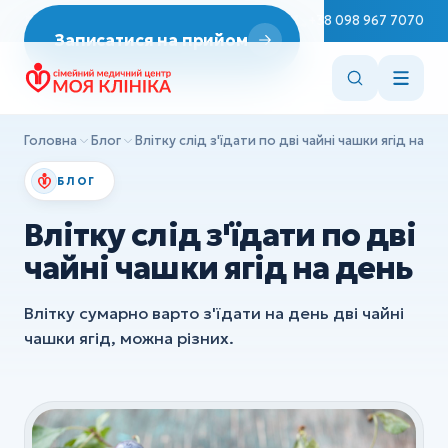
Неврологія
Пн–Сб 08:00–19:00
+38 098 967 7070
Записатися на прийом
ДІАГНОСТИКА
Репродуктологія
Эндоскопія
Врач Терапевт
ЭКГ
Ендокринологія
Головна
Блог
Влітку слід з'їдати по дві чайні чашки ягід на де
УЗД
Cтоматологія
БЛОГ
ХІРУРГІЯ
Вакцинація
Влітку слід з'їдати по дві
Дитяча хірургія
Консультації лікарів
чайні чашки ягід на день
Ортопедія та травматологія
Сестринські маніпуляції
Влітку сумарно варто з'їдати на день дві чайні
Всі послуги
чашки ягід, можна різних.
ДІАГНОСТИКА
Эндоскопія
ЭКГ