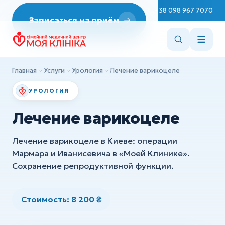
Неврология
Пн–Сб 08:00–19:00
+38 098 967 7070
Записаться на приём
ДИАГНОСТИКА
Репродуктология
Эндоскопия
Врач терапевт
ЭКГ
Эндокринология
Главная
Услуги
Урология
Лечение варикоцеле
УЗИ
Стоматология
УРОЛОГИЯ
ХИРУРГИЯ
Вакцинация
Лечение варикоцеле
Детская хирургия
Консультации врачей
Ортопедия и травматология
Лечение варикоцеле в Киеве: операции
Сестринские манипуляции
Мармара и Иванисевича в «Моей Клинике».
Сохранение репродуктивной функции.
Все услуги
ДИАГНОСТИКА
Эндоскопия
Стоимость: 8 200 ₴
ЭКГ