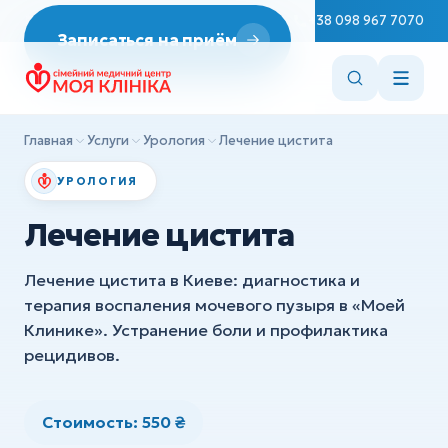
Неврология
Пн–Сб 08:00–19:00
+38 098 967 7070
Записаться на приём
ДИАГНОСТИКА
Репродуктология
Эндоскопия
Врач терапевт
ЭКГ
Эндокринология
Главная
Услуги
Урология
Лечение цистита
УЗИ
Стоматология
УРОЛОГИЯ
ХИРУРГИЯ
Вакцинация
Лечение цистита
Детская хирургия
Консультации врачей
Ортопедия и травматология
Лечение цистита в Киеве: диагностика и
Сестринские манипуляции
терапия воспаления мочевого пузыря в «Моей
Клинике». Устранение боли и профилактика
Все услуги
ДИАГНОСТИКА
рецидивов.
Эндоскопия
ЭКГ
Стоимость: 550 ₴