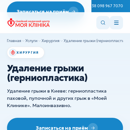
Неврология
Пн–Сб 08:00–19:00
+38 098 967 7070
Записаться на приём
ДИАГНОСТИКА
Репродуктология
Эндоскопия
Врач терапевт
ЭКГ
Эндокринология
Главная
Услуги
Хирургия
Удаление грыжи (герниопластика)
УЗИ
Стоматология
ХИРУРГИЯ
ХИРУРГИЯ
Вакцинация
Удаление грыжи
Детская хирургия
Консультации врачей
(герниопластика)
Ортопедия и травматология
Сестринские манипуляции
Удаление грыжи в Киеве: герниопластика
Все услуги
паховой, пупочной и других грыж в «Моей
ДИАГНОСТИКА
Клинике». Малоинвазивно.
Эндоскопия
ЭКГ
Записаться на приём