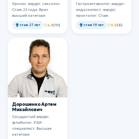
Уролог, хирург, сексолог.
Гастроэнтеролог, хирург-
Стаж 22 года. Врач
эндоскопист, хирург,
высшей категори
проктолог. Стаж
стаж 27 лет
4.9
(11)
стаж 19 лет
5.0
(5)
Дорошенко Артем
Михайлович
Сосудистый хирург,
флеболог. УЗИ-
специалист. Высшая
категори