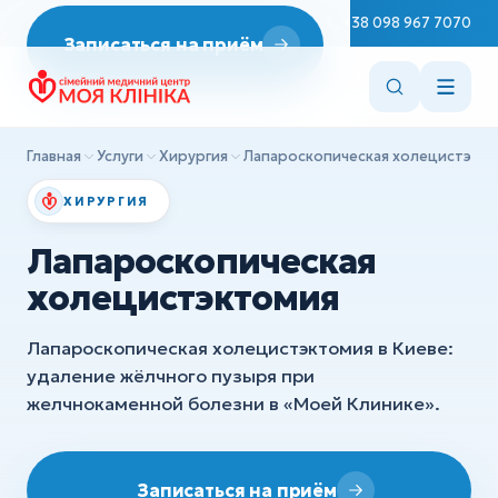
Неврология
Пн–Сб 08:00–19:00
+38 098 967 7070
Записаться на приём
ДИАГНОСТИКА
Репродуктология
Эндоскопия
Врач терапевт
ЭКГ
Эндокринология
Главная
Услуги
Хирургия
Лапароскопическая холецистэкт
УЗИ
Стоматология
ХИРУРГИЯ
ХИРУРГИЯ
Вакцинация
Лапароскопическая
Детская хирургия
Консультации врачей
холецистэктомия
Ортопедия и травматология
Сестринские манипуляции
Лапароскопическая холецистэктомия в Киеве:
Все услуги
удаление жёлчного пузыря при
ДИАГНОСТИКА
желчнокаменной болезни в «Моей Клинике».
Эндоскопия
ЭКГ
Записаться на приём