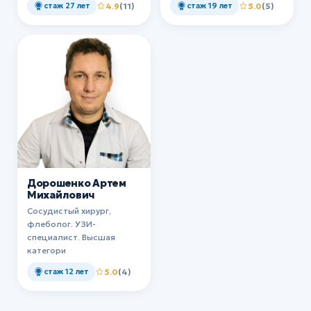
стаж 27 лет
4.9
(11)
стаж 19 лет
5.0
(5)
Дорошенко Артем
Михайлович
Сосудистый хирург,
флеболог. УЗИ-
специалист. Высшая
категори
стаж 12 лет
5.0
(4)