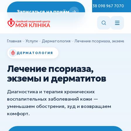
Неврология
Пн–Сб 08:00–19:00
+38 098 967 7070
Записаться на приём
ДИАГНОСТИКА
Репродуктология
Эндоскопия
Врач терапевт
ЭКГ
Эндокринология
Главная
Услуги
Дерматология
Лечение псориаза, экземы и
УЗИ
Стоматология
ДЕРМАТОЛОГИЯ
ХИРУРГИЯ
Вакцинация
Лечение псориаза,
Детская хирургия
Консультации врачей
экземы и дерматитов
Ортопедия и травматология
Сестринские манипуляции
Диагностика и терапия хронических
Все услуги
воспалительных заболеваний кожи —
ДИАГНОСТИКА
уменьшаем обострения, зуд и возвращаем
Эндоскопия
комфорт.
ЭКГ