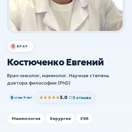
УЗИ
ХИРУРГИЯ
Хирургия
Флебология
ВРАЧ
Ортопедия и травматология
Костюченко Евгений
Анестезия
Врач-онколог, маммолог. Научная степень
Все услуги
доктора философии (PhD)
5.0
3 отзыва
стаж 9 лет
Маммология
Хирургия
УЗИ