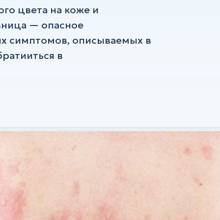
о цвета на коже и
ница — опасное
ых симптомов, описываемых в
братииться в