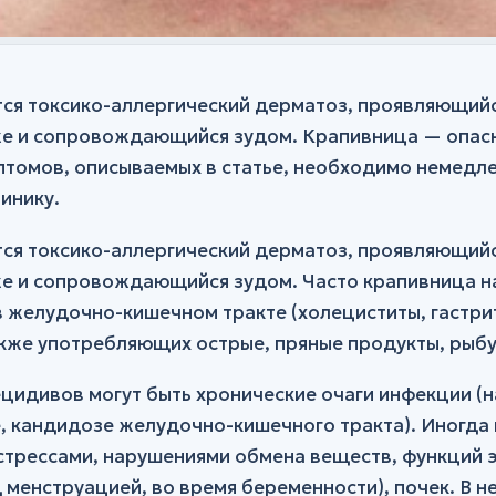
ся токсико-аллергический дерматоз, проявляющий
же и сопровождающийся зудом. Крапивница — опас
птомов, описываемых в статье, необходимо немедле
инику.
ся токсико-аллергический дерматоз, проявляющий
же и сопровождающийся зудом. Часто крапивница н
 желудочно-кишечном тракте (холециститы, гастрит
также употребляющих острые, пряные продукты, рыбу
цидивов могут быть хронические очаги инфекции (н
, кандидозе желудочно-кишечного тракта). Иногда 
стрессами, нарушениями обмена веществ, функций 
 менструацией, во время беременности), почек. В н