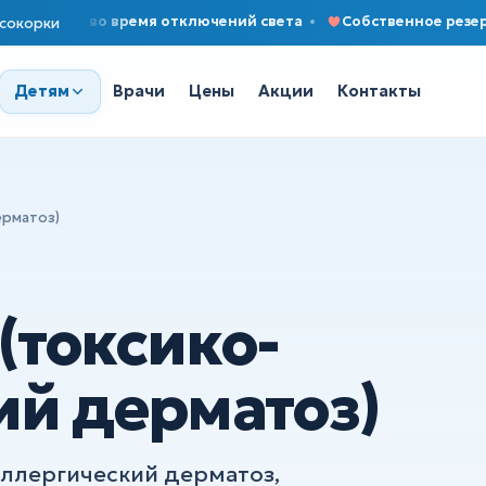
даже во время отключений света
Собственное резервное 
сокорки
Врачи
Цены
Акции
Контакты
Детям
ерматоз)
(токсико-
ий дерматоз)
аллергический дерматоз,