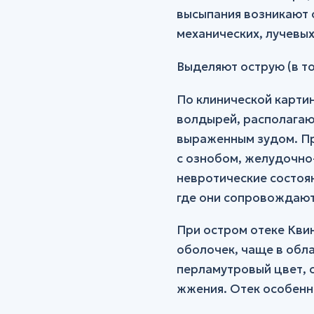
высыпания возникают о
механических, лучевых
Выделяют острую (в то
По клинической картин
волдырей, располагаю
выраженным зудом. Пр
с ознобом, желудочно
невротические состоян
где они сопровождают
При остром отеке Квин
оболочек, чаще в обла
перламутровый цвет, с
жжения. Отек особенно