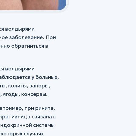
ся волдырями
ное заболевание. При
нно обратииться в
ся волдырями
аблюдается у больных,
ы, колиты, запоры,
, ягоды, консервы.
апример, при рините,
крапивница связана с
эндокринной системы
екоторых случаях