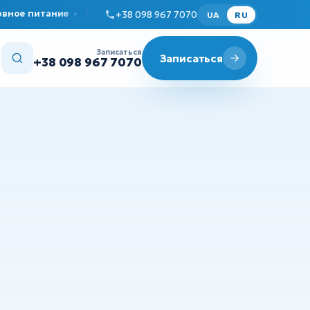
питание
У нас уютно и комфортно
Приём взрослых и 
+38 098 967 7070
UA
RU
Записаться
Записаться
+38 098 967 7070