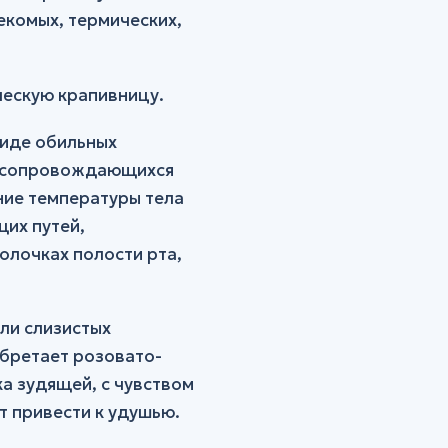
екомых, термических,
ческую крапивницу.
виде обильных
х, сопровождающихся
ние температуры тела
их путей,
олочках полости рта,
ли слизистых
обретает розовато-
ка зудящей, с чувством
т привести к удушью.