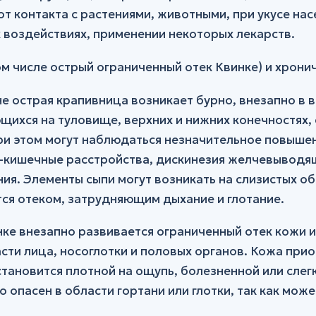
т контакта с растениями, животными, при укусе нас
 воздействиях, применении некоторых лекарств.
м числе острый ограниченный отек Квинке) и хрони
е острая крапивница возникает бурно, внезапно в 
щихся на туловище, верхних и нижних конечностя
и этом могут наблюдаться незначительное повыше
-кишечные расстройства, дискинезия желчевыводящ
ия. Элементы сыпи могут возникать на слизистых об
ся отеком, затрудняющим дыхание и глотание.
ке внезапно развивается ограниченный отек кожи и
сти лица, носоглотки и половых органов. Кожа при
тановится плотной на ощупь, болезненной или слег
 опасен в области гортани или глотки, так как може