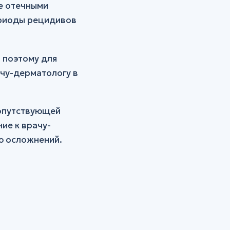
е отечными
ериоды рецидивов
 поэтому для
ачу-дерматологу в
сопутствующей
ие к врачу-
ю осложнений.