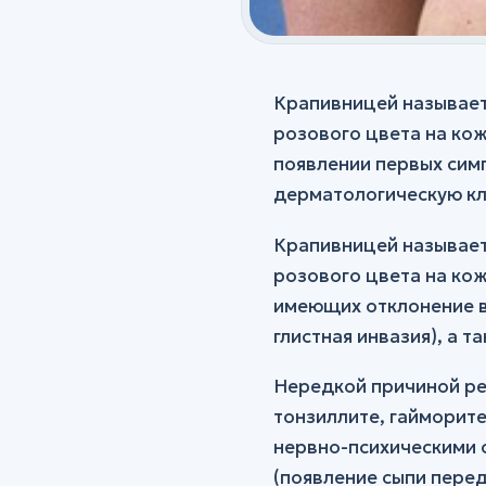
Крапивницей называет
розового цвета на ко
появлении первых сим
дерматологическую кл
Крапивницей называет
розового цвета на ко
имеющих отклонение в
глистная инвазия), а 
Нередкой причиной ре
тонзиллите, гайморите
нервно-психическими 
(появление сыпи перед