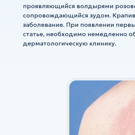
проявляющийся волдырями розовог
УЗИ
сопровождающийся зудом. Крапив
ХИРУРГИЯ
заболевание. При появлении перв
Хирургия
статье, необходимо немедленно о
дерматологическую клинику.
Флебология
Ортопедия и травматология
Анестезия
Все услуги