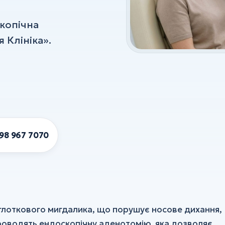
скопічна
 Клініка».
98 967 7070
глоткового мигдалика, що порушує носове дихання,
 проводять ендоскопічну аденотомію, яка дозволяє