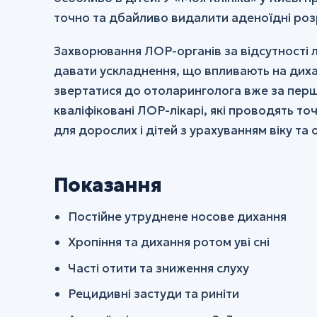
точно та дбайливо видалити аденоїдні розр
Захворювання ЛОР-органів за відсутності л
давати ускладнення, що впливають на дихан
звертатися до отоларинголога вже за перши
кваліфіковані ЛОР-лікарі, які проводять то
для дорослих і дітей з урахуванням віку та
Показання
Постійне утруднене носове дихання
Хропіння та дихання ротом уві сні
Часті отити та зниження слуху
Рецидивні застуди та риніти