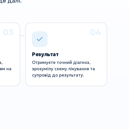
е далі.
Результат
а,
Отримуєте точний діагноз,
ям на
зрозумілу схему лікування та
супровід до результату.