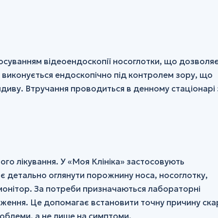
осуванням відеоендоскопії носоглотки, що дозволя
я виконується ендоскопічно під контролем зору, що
диву. Втручання проводиться в денному стаціонарі 
го лікування. У «Моя Клініка» застосовують
є детально оглянути порожнину носа, носоглотку,
 монітор. За потреби призначаються лабораторні
ідження. Це допомагає встановити точну причину ска
роблеми, а не лише на симптоми.