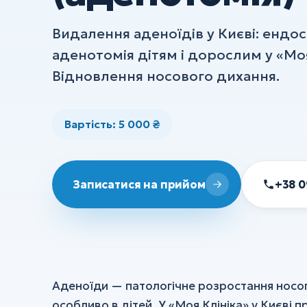
УЗД
Видалення аденоїдів у Києві: ендо
ХІРУРГІЯ
аденотомія дітям і дорослим у «Моя
Хірургія
Відновлення носового дихання.
Флебологія
Вартість: 5 000 ₴
Ортопедія та травматологія
Анестезія
+38 0
Записатися на прийом
Всі послуги
Аденоїди — патологічне розростання носо
особливо в дітей. У «Моя Клініка» у Києві