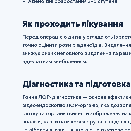
Аденоїдні розростання 2–3 ступеня
Як проходить лікування
Перед операцією дитину оглядають із заст
точно оцінити розмір аденоїдів. Видаленн
знижує ризик неповного видалення та реци
адекватним знеболенням.
Діагностика та підготовка
Точна ЛОР-діагностика — основа ефективно
відеоендоскопію ЛОР-органів, яка дозволя
глотку та гортань і вивести зображення на
аналізи, мазки на мікрофлору та інші досл
і підібрати лікування, що діє на джерело п