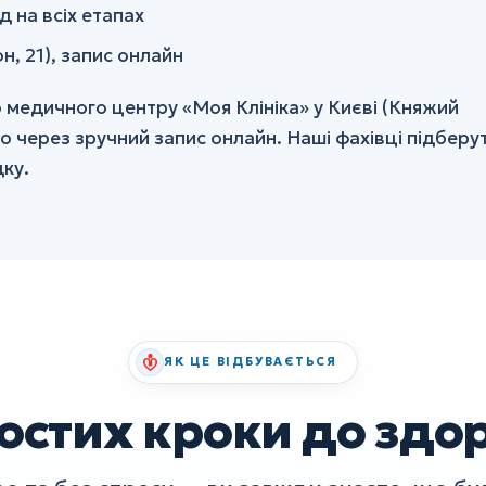
д на всіх етапах
н, 21), запис онлайн
о медичного центру «Моя Клініка» у Києві (Княжий
о через зручний запис онлайн. Наші фахівці підберу
ку.
ЯК ЦЕ ВІДБУВАЄТЬСЯ
остих кроки до здо