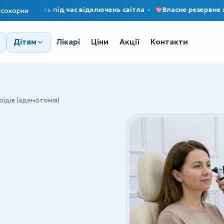
 навіть під час відключень світла
Власне резервне живл
сокорки
Лікарі
Ціни
Акції
Контакти
Дітям
їдів (аденотомія)