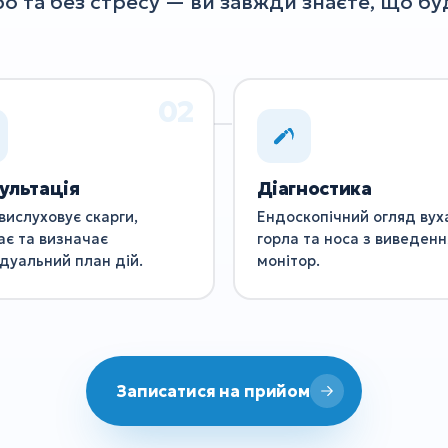
о та без стресу — ви завжди знаєте, що буд
ультація
Діагностика
вислуховує скарги,
Ендоскопічний огляд вух
ає та визначає
горла та носа з виведенн
ідуальний план дій.
монітор.
Записатися на прийом