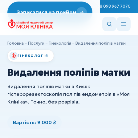
Неврологія
Пн–Сб 08:00–19:00
+38 098 967 7070
Записатися на прийом
ДІАГНОСТИКА
Репродуктологія
Эндоскопія
Врач Терапевт
ЭКГ
Ендокринологія
Головна
Послуги
Гінекологія
Видалення поліпів матки
УЗД
Cтоматологія
ГІНЕКОЛОГІЯ
ХІРУРГІЯ
Вакцинація
Видалення поліпів матки
Дитяча хірургія
Консультації лікарів
Ортопедія та травматологія
Видалення поліпів матки в Києві:
Сестринські маніпуляції
гістерорезектоскопія поліпів ендометрія в «Моя
Клініка». Точно, без розрізів.
Всі послуги
ДІАГНОСТИКА
Эндоскопія
Вартість: 9 000 ₴
ЭКГ