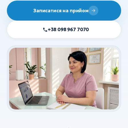
УЗД
Записатися на прийом
ХІРУРГІЯ
Хірургія
+38 098 967 7070
Флебологія
Ортопедія та травматологія
Анестезія
Всі послуги