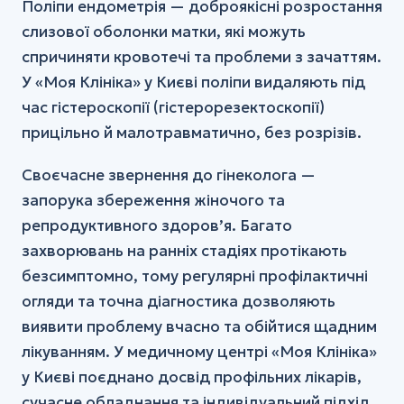
Поліпи ендометрія — доброякісні розростання
слизової оболонки матки, які можуть
спричиняти кровотечі та проблеми з зачаттям.
У «Моя Клініка» у Києві поліпи видаляють під
час гістероскопії (гістерорезектоскопії)
прицільно й малотравматично, без розрізів.
Своєчасне звернення до гінеколога —
запорука збереження жіночого та
репродуктивного здоров’я. Багато
захворювань на ранніх стадіях протікають
безсимптомно, тому регулярні профілактичні
огляди та точна діагностика дозволяють
виявити проблему вчасно та обійтися щадним
лікуванням. У медичному центрі «Моя Клініка»
у Києві поєднано досвід профільних лікарів,
сучасне обладнання та індивідуальний підхід