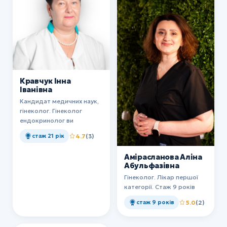
Кравчук Інна
Іванівна
Кандидат медичних наук,
гінеколог. Гінеколог
ендокринолог ви
стаж 21 рік
4.7
(3)
Амірасланова Аліна
Абульфазівна
Гінеколог. Лікар першої
категорії. Стаж 9 років
стаж 9 років
5.0
(2)